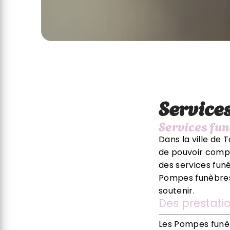
Services
Services fun
Dans la ville de 
de pouvoir compt
des services fun
Pompes funèbres 
soutenir.
Des prestati
Les Pompes funèb