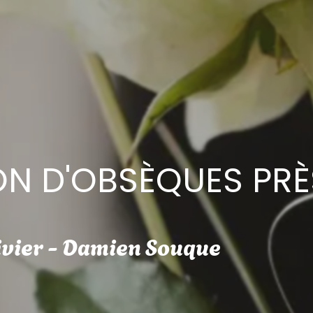
N D'OBSÈQUES PRÈ
ivier - Damien Souque