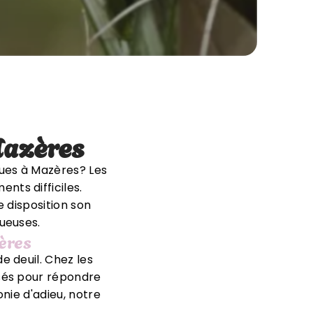
Mazères
ques à Mazères? Les
ts difficiles.
 disposition son
ueuses.
ères
e deuil. Chez les
isés pour répondre
nie d'adieu, notre